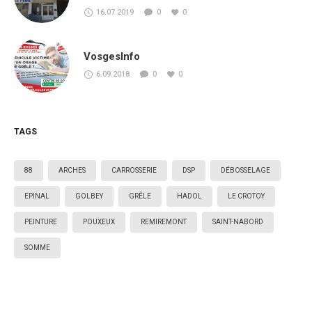
16.07.2019
0
0
VosgesInfo
6.09.2018
0
0
TAGS
88
ARCHES
CARROSSERIE
DSP
DÉBOSSELAGE
EPINAL
GOLBEY
GRÊLE
HADOL
LE CROTOY
PEINTURE
POUXEUX
REMIREMONT
SAINT-NABORD
SOMME