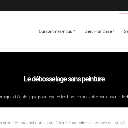
Qui sommes-nous ?
Zéro Franchise !
Se
Le débosselage sans peinture
omique et écologique pour réparer les bosses sur votre carrosserie : le 
rocédé innovant consistant à faire disparaître les bosses sur un véhicule