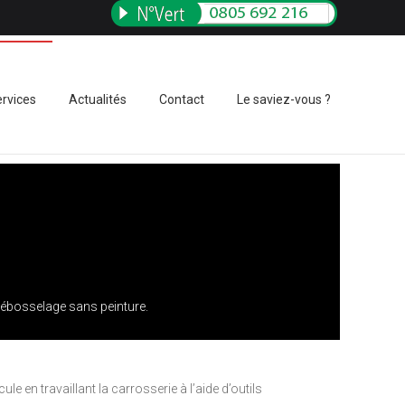
rvices
Actualités
Contact
Le saviez-vous ?
débosselage sans peinture.
 en travaillant la carrosserie à l’aide d’outils