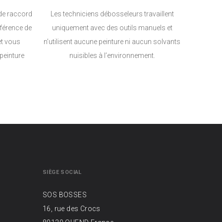
de raccord
Les techniciens débosseleurs travaillent
fférence de
uniquement avec des outils manuels et
 et vous
n’utilisent aucune peinture ni aucun solvants
peinture
nuisibles à l’environnement.
SIÈGE SOCIAL
SOS BOSSES
16, rue des Crocs