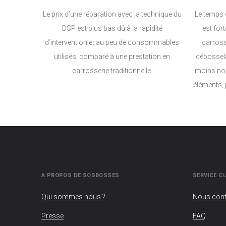
Le prix d’une réparation avec la technique du
Le temps 
DSP est plus bas dû à la rapidité
est for
d’intervention et au peu de consommables
carrosse
utilisés, comparé à une prestation en
débossel
carrosserie traditionnelle.
moins nom
éléments, 
A PROPOS DE SOSBOSSES
SERVICE CL
Qui sommes nous ?
Nous cont
Presse
FAQ