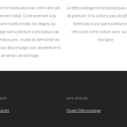
d’immobilisation de votre véhicule
Le débosselage ne nécessite pas 
tement réduit. Contrairement à la
de peinture, il n’y a donc pas de di
rie traditionnelle, les étapes du
teinte liée à une autre peinture
age sans peinture sont beaucoup
retrouvez votre voiture avec sa 
breuses : inutile de démonter les
d’origine.
pas de ponçage, pas de peinture ni
de temps de séchage…
IENT
NOS AFFILIÉS
acter
Opale Débosselage