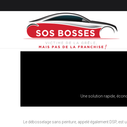
Une solution rapide, écon
Le débosselage sans peinture, appelé également DSP, est un p