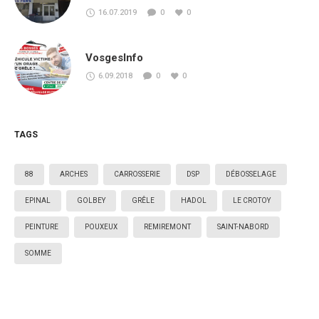
16.07.2019
0
0
VosgesInfo
6.09.2018
0
0
TAGS
88
ARCHES
CARROSSERIE
DSP
DÉBOSSELAGE
EPINAL
GOLBEY
GRÊLE
HADOL
LE CROTOY
PEINTURE
POUXEUX
REMIREMONT
SAINT-NABORD
SOMME