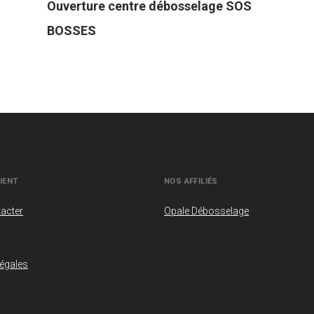
Ouverture centre débosselage SOS
BOSSES
IENT
NOS AFFILIÉS
acter
Opale Débosselage
légales