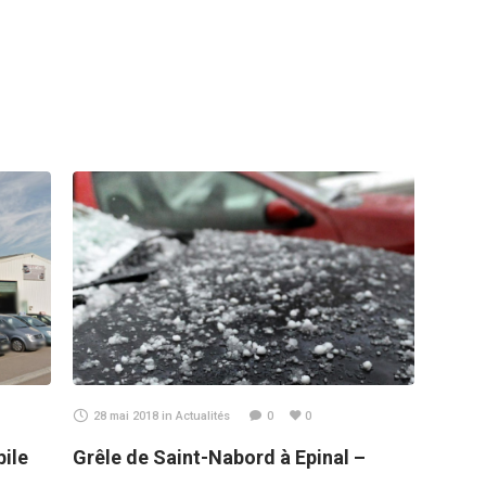
28 mai 2018
in
Actualités
0
0
bile
Grêle de Saint-Nabord à Epinal –