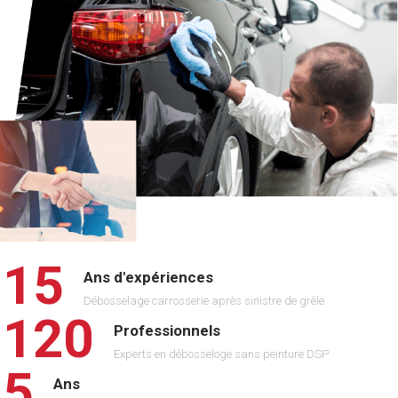
1
5
Ans d'expériences
Débosselage carrosserie après sinistre de grêle
1
2
0
Professionnels
Experts en débosseloge sans peinture DSP
5
Ans