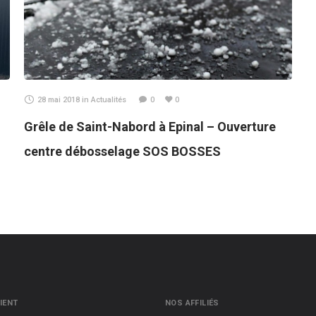
28 mai 2018
in
Actualités
0
0
Grêle de Saint-Nabord à Epinal – Ouverture
centre débosselage SOS BOSSES
IENT
NOS AFFILIÉS