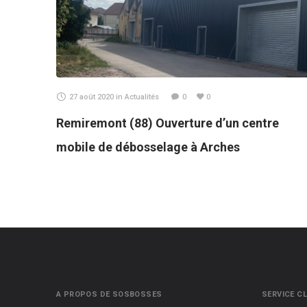
27 août 2020
in
Actualités
0
0
Remiremont (88) Ouverture d’un centre
mobile de débosselage à Arches
A PROPOS DE SOSBOSSES
SERVICE CL