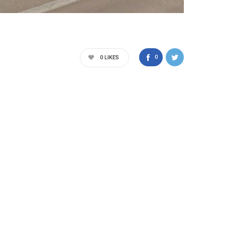
0
0
LIKES