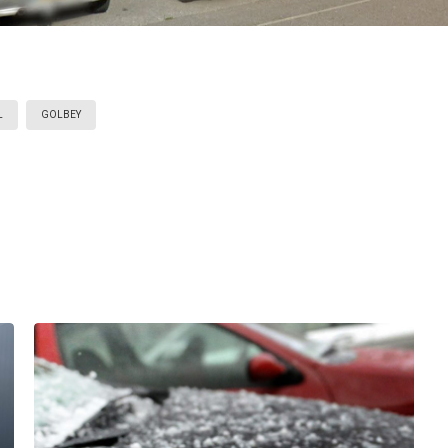
L
GOLBEY