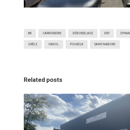
88
CARROSSERIE
DÉBOSSELAGE
DSP
EPINA
GRÊLE
HADOL
POUXEUX
SAINT-NABORD
Related posts